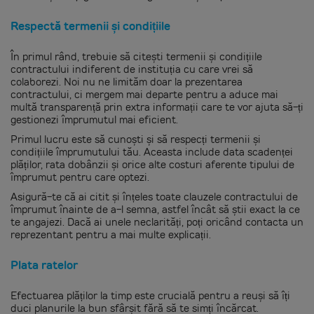
Respectă termenii și condițiile
În primul rând, trebuie să citești termenii și condițiile
contractului indiferent de instituția cu care vrei să
colaborezi. Noi nu ne limităm doar la prezentarea
contractului, ci mergem mai departe pentru a aduce mai
multă transparență prin extra informații care te vor ajuta să-ți
gestionezi împrumutul mai eficient.
Primul lucru este să cunoști și să respecți termenii și
condițiile împrumutului tău. Aceasta include data scadenței
plăților, rata dobânzii și orice alte costuri aferente tipului de
împrumut pentru care optezi.
Asigură-te că ai citit și înțeles toate clauzele contractului de
împrumut înainte de a-l semna, astfel încât să știi exact la ce
te angajezi. Dacă ai unele neclarități, poți oricând contacta un
reprezentant pentru a mai multe explicații.
Plata ratelor
Efectuarea plăților la timp este crucială pentru a reuși să îți
duci planurile la bun sfârșit fără să te simți încărcat.