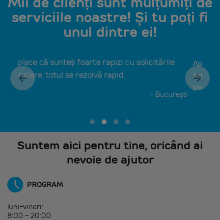
Mii de clienți sunt mulțumiți de
serviciile noastre! Și tu poți fi
unul dintre ei!
e
Apreciez atitudinea, comportamentul angajaților
față de clienți și operativitatea în rezolvarea
problemelor clienților.
ești
- Iasi
Suntem aici pentru tine, oricând ai
nevoie de ajutor
PROGRAM
luni-vineri:
8:00 - 20:00