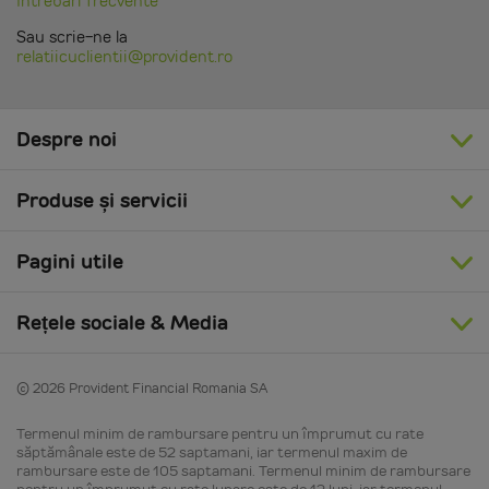
întrebari frecvente
Sau scrie-ne la
relatiicuclientii@provident.ro
Despre noi
Produse și servicii
Pagini utile
Rețele sociale & Media
© 2026 Provident Financial Romania SA
Termenul minim de rambursare pentru un împrumut cu rate
săptămânale este de 52 saptamani, iar termenul maxim de
rambursare este de 105 saptamani. Termenul minim de rambursare