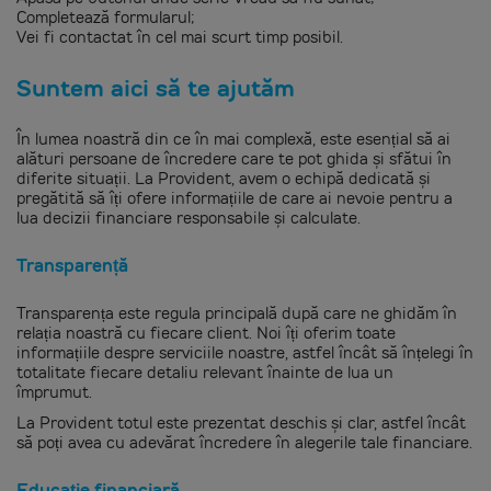
Completează formularul;
Vei fi contactat în cel mai scurt timp posibil.
Suntem aici să te ajutăm
În lumea noastră din ce în mai complexă, este esențial să ai
alături persoane de încredere care te pot ghida și sfătui în
diferite situații. La Provident, avem o echipă dedicată și
pregătită să îți ofere informațiile de care ai nevoie pentru a
lua decizii financiare responsabile și calculate.
Transparență
Transparența este regula principală după care ne ghidăm în
relația noastră cu fiecare client. Noi îți oferim toate
informațiile despre serviciile noastre, astfel încât să înțelegi în
totalitate fiecare detaliu relevant înainte de lua un
împrumut.
La Provident totul este prezentat deschis și clar, astfel încât
să poți avea cu adevărat încredere în alegerile tale financiare.
Educație financiară