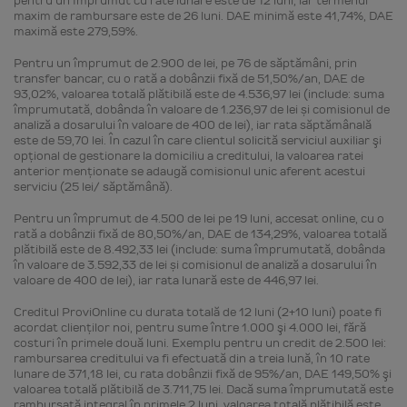
pentru un împrumut cu rate lunare este de 12 luni, iar termenul
maxim de rambursare este de 26 luni. DAE minimă este 41,74%, DAE
maximă este 279,59%.
Pentru un împrumut de 2.900 de lei, pe 76 de săptămâni, prin
transfer bancar, cu o rată a dobânzii fixă de 51,50%/an, DAE de
93,02%, valoarea totală plătibilă este de 4.536,97 lei (include: suma
împrumutată, dobânda în valoare de 1.236,97 de lei și comisionul de
analiză a dosarului în valoare de 400 de lei), iar rata săptămânală
este de 59,70 lei. În cazul în care clientul solicită serviciul auxiliar şi
opţional de gestionare la domiciliu a creditului, la valoarea ratei
anterior menţionate se adaugă comisionul unic aferent acestui
serviciu (25 lei/ săptămână).
Pentru un împrumut de 4.500 de lei pe 19 luni, accesat online, cu o
rată a dobânzii fixă de 80,50%/an, DAE de 134,29%, valoarea totală
plătibilă este de 8.492,33 lei (include: suma împrumutată, dobânda
în valoare de 3.592,33 de lei și comisionul de analiză a dosarului în
valoare de 400 de lei), iar rata lunară este de 446,97 lei.
Creditul ProviOnline cu durata totală de 12 luni (2+10 luni) poate fi
acordat clienţilor noi, pentru sume între 1.000 şi 4.000 lei, fără
costuri în primele două luni. Exemplu pentru un credit de 2.500 lei:
rambursarea creditului va fi efectuată din a treia lună, în 10 rate
lunare de 371,18 lei, cu rata dobânzii fixă de 95%/an, DAE 149,50% şi
valoarea totală plătibilă de 3.711,75 lei. Dacă suma împrumutată este
rambursată integral în primele 2 luni, valoarea totală plătibilă este