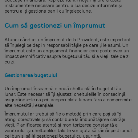
educație financiară. Reprezentanții noștri îți oferă toate
instrumentele necesare pentru a lua decizii informate și
pentru a-ți gestiona banii cu înțelepciune.
Cum să gestionezi un împrumut
Atunci când iei un împrumut de la Provident, este important
să înțelegi pe deplin responsabilitățile pe care ți le asumi. Un
împrumut este un angajament financiar care poate avea un
impact semnificativ asupra bugetului tău și a vieții tale de zi
cu zi.
Gestionarea bugetului
Un împrumut înseamnă o nouă cheltuială în bugetul tău
lunar. Este necesar să îți ajustezi cheltuielile în consecință,
asigurându-te că poți acoperi plata lunară fără a compromite
alte necesități esențiale.
Împrumutul ar trebui să fie o metodă prin care poți să îți
atingi obiectivele și să contribuie la îmbunătățirea calității
vieții. Planificarea atentă și monitorizarea constantă a
veniturilor și cheltuielilor tale te vor ajuta să rămâi pe drumul
cel bun și să iți gestionezi bugetul cu ușurință.