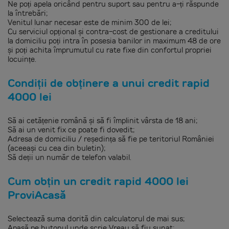
Ne poți apela oricând pentru suport sau pentru a-ți răspunde
la întrebări;
Venitul lunar necesar este de minim 300 de lei;
Cu serviciul opțional și contra-cost de gestionare a creditului
la domiciliu poți intra în posesia banilor in maximum 48 de ore
și poți achita împrumutul cu rate fixe din confortul propriei
locuințe.
Condiții de obținere a unui credit rapid
4000 lei
Să ai cetățenie română și să fi împlinit vârsta de 18 ani;
Să ai un venit fix ce poate fi dovedit;
Adresa de domiciliu / reședința să fie pe teritoriul României
(aceeași cu cea din buletin);
Să deții un număr de telefon valabil.
Cum obțin un credit rapid 4000 lei
ProviAcasă
Selectează suma dorită din calculatorul de mai sus;
Apasă pe butonul unde scrie Vreau să fiu sunat;