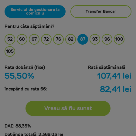
Serviciul de gestionare la
Transfer Bancar
domiciliu
Pentru câte săptămâni?
52
60
67
72
76
82
87
93
96
100
105
Rata dobânzii (fixe)
Rată săptămânală
55,50
%
107,41
lei
82,41
lei
începând cu rata
66
:
Vreau să fiu sunat
DAE:
88,35
%
Dobânda totală:
2.369,03
lei