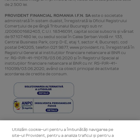
de 2.500 lei.
PROVIDENT FINANCIAL ROMANIA I.F.N. SA
este o societate
administrată în sistem dualist, înregistrată la Oficiul Registrului
Comerţului de pe lângă Tribunalul Bucureşti sub nr.
J2006001682403, C.U.I. 18346091, capital social subscris și vărsat
de 97.107.480 lei, cu sediul social în Calea Șerban Vodă nr. 133,
Central Business Park, corp D-E, etaj 1, sector 4, București, cod
postal 040205, telefon 021 9877, www.provident.ro, înregistrată în
Registrul General al instituţiilor financiare nebancare al BNR cu
nr. RG-PJR-41-110178/03.06.2020 și în Registrul Special al
instituţiilor financiare nebancare al BNR cu nr. RS-PJR-41-
110099/03.06.2020, având ca obiect principal de activitate
acordarea de credite de consum.
Toate drepturile rezervate © Provident Financial România 2006 -
2026
Utilizăm cookie-uri pentru a îmbunătăți navigarea pe
site-ul Provident, pentru a analiza traficul și pentru a