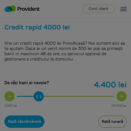
Cont client
Credit rapid 4000 lei
Vrei un credit rapid 4000 lei ProviAcasă? Noi suntem aici sa
te ajutam. Daca ai un venit minim de 300 lei poți sa primești
banii in maximum 48 de ore, cu serviciul opțional de
gestionare a creditului la domiciliu.
4.400
lei
De câți bani ai nevoie?
-
+
1.000
lei
25.000
lei
Rată săptămânală
Rată lunară