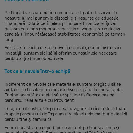
Pe lângă transparență în comunicare legate de serviciile
noastre, îți mai punem la dispoziție și resurse de educație
financiară. Odată ce înțelegi principiile financiare, îți vei
puteam gestiona mai bine resursele și vei putea lua decizii
care să-ți îmbunătățească stabilitatea economică pe termen
lung.
Fie că este vorba despre nevoi personale, economisire sau
investiții, suntem aici să îți oferim cunoștințele necesare
pentru a-ți atinge obiectivele.
Tot ce ai nevoie într-o echipă
Indiferent de nevoile tale materiale, suntem pregătiți să te
ajutăm. De la soluții financiare diverse, până la consultanță.
Echipa noastră este aici să te sprijine în fiecare pas pe
parcursul relației tale cu Provident.
Cu ajutorul nostru, vei putea să navighezi cu încredere toate
etapele procesului de împrumut și să iei cele mai bune decizii
pentru tine și familia ta.
Echipa noastră de experți pune accent pe transparență și