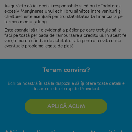
Asigură-te că iei decizii responsabile și că nu te îndatorezi
excesiv. Menținerea unui echilibru sănătos între venituri și
cheltuieli este esențială pentru stabilitatea ta financiară pe
termen mediu și lung.
Este esențial să ții o evidență a plăților pe care trebuie să le
faci pe toată perioada de rambursare a creditului. În acest fel
vei ști mereu când ai de achitat o rată pentru a evita orice
eventuale probleme legate de plată.
Te-am convins?
Echipa noastră îți stă la dispoziție să îți ofere toate detaliile
despre creditele rapide Provident
APLICĂ ACUM