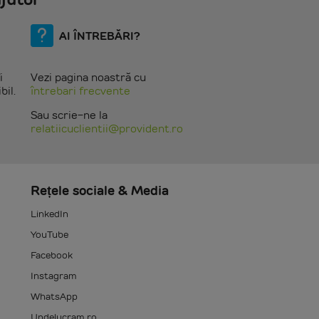
AI ÎNTREBĂRI?
i
Vezi pagina noastră cu
bil.
întrebari frecvente
Sau scrie-ne la
relatiicuclientii@provident.ro
Rețele sociale & Media
LinkedIn
YouTube
Facebook
Instagram
WhatsApp
Undelucram.ro