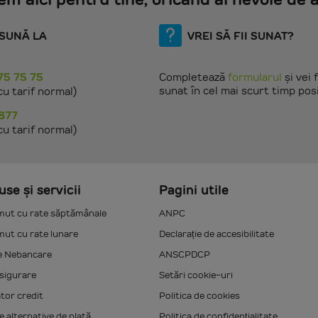
SUNĂ LA
VREI SĂ FII SUNAT?
75 75 75
Completează
formularul
și vei f
sunat în cel mai scurt timp posi
cu tarif normal)
877
cu tarif normal)
se și servicii
Pagini utile
ut cu rate săptămânale
ANPC
ut cu rate lunare
Declarație de accesibilitate
e Nebancare
ANSCPDCP
sigurare
Setări cookie-uri
ator credit
Politica de cookies
 alternative de plată
Politica de confidențialitate