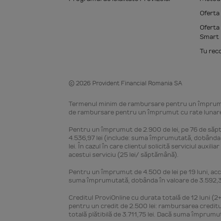
Oferta
Oferta
Smart 
Tu rec
© 2026 Provident Financial Romania SA
Termenul minim de rambursare pentru un împrumu
de rambursare pentru un împrumut cu rate lunare 
Pentru un împrumut de 2.900 de lei, pe 76 de săptă
4.536,97 lei (include: suma împrumutată, dobânda în
lei. În cazul în care clientul solicită serviciul aux
acestui serviciu (25 lei/ săptămână).
Pentru un împrumut de 4.500 de lei pe 19 luni, acce
suma împrumutată, dobânda în valoare de 3.592,33 de
Creditul ProviOnline cu durata totală de 12 luni (2+
pentru un credit de 2.500 lei: rambursarea creditulu
totală plătibilă de 3.711,75 lei. Dacă suma împrumut