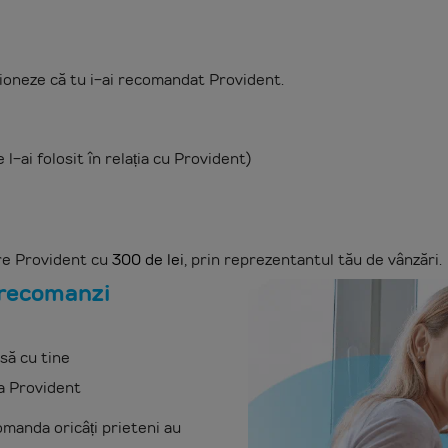
ioneze că tu i-ai recomandat Provident.
l-ai folosit în relația cu Provident)
tre Provident cu
300 de lei
, prin reprezentantul tău de vânzări.
ă recomanzi
să cu tine
la Provident
omanda oricâți prieteni au