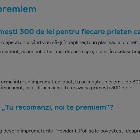
 premiem
ști 300 de lei pentru fiecare prieten ca
roape atunci când vrei să-ți îndeplinești un plan sau ai o chelt
vident, acum poți oferi mai departe sprijinul și, în același timp,
formă într-un împrumut aprobat, tu primești
un premiu de 300 
n împrumut, cu atât ai mai multe ocazii să primești 300 de lei.
„Tu recomanzi, noi te premiem”?
 despre împrumuturile Provident. Poți să le povestești despre 