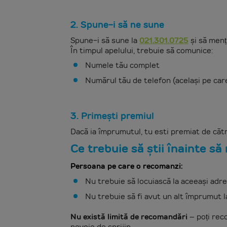
2. Spune-i să ne sune
Spune-i să sune la
021.301.0725
și să menț
În timpul apelului, trebuie să comunice:
Numele tău complet
Numărul tău de telefon (același pe care 
3. Primești premiul
Dacă ia împrumutul, tu esti premiat de că
Ce trebuie să știi înainte s
Persoana pe care o recomanzi:
Nu trebuie să locuiască la aceeași adre
Nu trebuie să fi avut un alt împrumut 
Nu există limită de recomandări
– poți rec
nevoie de sprijin.