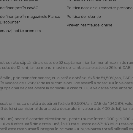
 de finanțare în eMAG
Politica datelor cu caracter persona
 de finanțare în magazinele Flanco
Politica de retenție
Discounter
Prevenirea fraudei online
omanzi, noi te premiem
t cu rate săptămânale este de 52 saptamani, iar termenul maxim de ra
este de 12 luni, iar termenul maxim de rambursare este de 26 luni. DAE
mâni, prin transfer bancar, cu o rată a dobânzii fixă de 51,50%/an, DAE d
 valoare de 1.236,97 de lei și comisionul de analiză a dosarului în valoare
iliar şi opţional de gestionare la domiciliu a creditului, la valoarea ratei an
sat online, cu o rată a dobânzii fixă de 80,50%/an, DAE de 134,29%, valoare
 lei și comisionul de analiză a dosarului în valoare de 400 de lei), iar rat
10 luni) poate fi acordat clienţilor noi, pentru sume între 1.000 şi 4.000 l
i va fi efectuată din a treia lună, în 10 rate lunare de 371,18 lei, cu rat
ată este rambursată integral în primele 2 luni, valoarea totală plătibilă es