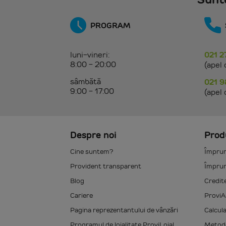
PROGRAM
luni-vineri:
021 2
8:00 - 20:00
(apel 
sâmbătă
021 9
9:00 - 17:00
(apel 
Despre noi
Produ
Cine suntem?
Împrum
Provident transparent
Împrum
Blog
Credit
Cariere
ProviA
Pagina reprezentantului de vânzări
Calcul
Programul de loialitate ProviLoial
Metode