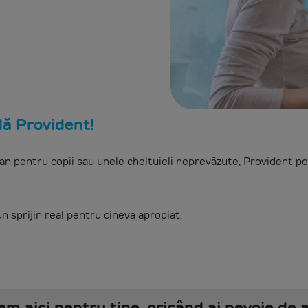
:
ă Provident!
an pentru copii sau unele cheltuieli neprevăzute, Provident poa
 sprijin real pentru cineva apropiat.
m aici pentru tine, oricând ai nevoie de 