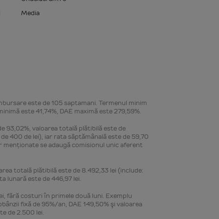
l
Media
mbursare este de 105 saptamani. Termenul minim
 minimă este 41,74%, DAE maximă este 279,59%.
e 93,02%, valoarea totală plătibilă este de
 de 400 de lei), iar rata săptămânală este de 59,70
terior menţionate se adaugă comisionul unic aferent
a totală plătibilă este de 8.492,33 lei (include:
a lunară este de 446,97 lei.
ei, fără costuri în primele două luni. Exemplu
a dobânzii fixă de 95%/an, DAE 149,50% şi valoarea
te de 2.500 lei.