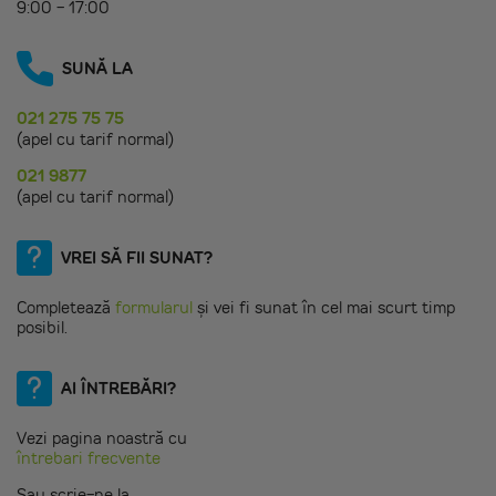
9:00 - 17:00
SUNĂ LA
021 275 75 75
(apel cu tarif normal)
021 9877
(apel cu tarif normal)
VREI SĂ FII SUNAT?
Completează
formularul
și vei fi sunat în cel mai scurt timp
posibil.
AI ÎNTREBĂRI?
Vezi pagina noastră cu
întrebari frecvente
Sau scrie-ne la