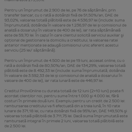
Pentru un împrumut de 2.900 de lei, pe 76 de săptămâni, prin
transfer bancar, cu o rată a dobânzii fixă de 51,50%/an, DAE de
93,02%, valoarea totală plătibilă este de 4.536,97 lei (include: suma
împrumutată, dobânda în valoare de 1.236,97 de lei și comisionul de
analiză a dosarului în valoare de 400 de lei), iar rata săptămânală
este de 59,70 lei. În cazul în care clientul solicită serviciul auxiliar şi
opţional de gestionare la domiciliu a creditului, la valoarea ratei
anterior menţionate se adaugă comisionul unic aferent acestui
serviciu (25 lei/ săptămână).
Pentru un împrumut de 4.500 de lei pe 19 luni, accesat online, cu o
rată a dobânzii fixă de 80,50%/an, DAE de 134,29%, valoarea totală
plătibilă este de 8.492,33 lei (include: suma împrumutată, dobânda
în valoare de 3.592,33 de lei și comisionul de analiză a dosarului în
valoare de 400 de lei), iar rata lunară este de 446,97 lei.
Creditul ProviOnline cu durata totală de 12 luni (2+10 luni) poate fi
acordat clienţilor noi, pentru sume între 1.000 şi 4.000 lei, fără
costuri în primele două luni. Exemplu pentru un credit de 2.500 lei:
rambursarea creditului va fi efectuată din a treia lună, în 10 rate
lunare de 371,18 lei, cu rata dobânzii fixă de 95%/an, DAE 149,50% şi
valoarea totală plătibilă de 3.711,75 lei. Dacă suma împrumutată este
rambursată integral în primele 2 luni, valoarea totală plătibilă este
de 2.500 lei.