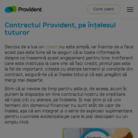
Cont client
Contractul Provident, pe înţelesul
tuturor
Decizia de a lua un
credit
nu este simplă, iar înainte de a face
acest pas este bine să te asiguri că ai toate informațiile
despre ce înseamnă acest angajament pentru tine. Indiferent
care este instituția la care vrei să faci credit, primul pas este
la fel de important: citește cu atenție termenii și condițiile din
contract, asigură-te că ai înțeles totul și că ești pregătit să
mergi mai departe.
Știm că ai nevoie de timp pentru asta și, de aceea, acum îți
punem la dispoziție on-line contractul nostru de creditare,
să-l poți citi cu atenție, pe îndelete. Și mai știm și că unii
termeni din domeniul financiar nu sunt atât de ușor de
înțeles, așa că am integrat și o serie de explicații suplimentare
pentru cuvintele evidențiate,pe care le poți descoperi cu un
simplu click.