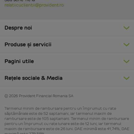
relatiicuclientii@provident.ro
Despre noi
Produse și servicii
Pagini utile
Rețele sociale & Media
© 2026 Provident Financial Romania SA
Termenul minim de rambursare pentru un împrumut cu rate
săptămânale este de 52 saptamani, iar termenul maxim de
rambursare este de 105 saptamani. Termenul minim de rambursare
pentru un împrumut cu rate lunare este de 12 luni, iar termenul
maxim de rambursare este de 26 luni. DAE minimă este 41,74%, DAE
maximă este 279,59%.