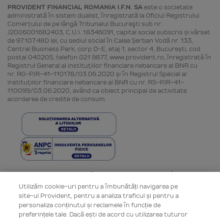
PROVIDENT FINANCIAL ROMANIA I.F.N. SA
este o societate
administrată în sistem dualist, înregistrată la Oficiul Registrului
Comerţului de pe lângă Tribunalul Bucureşti sub nr.
J2006001682403, C.U.I. 18346091, capital social subscris și vărsat
de 97.107.480 lei, cu sediul social în Calea Șerban Vodă nr. 133,
Central Business Park, corp D-E, etaj 1, sector 4, București, cod
postal 040205, telefon 021 9877, www.provident.ro, înregistrată în
Registrul General al instituţiilor financiare nebancare al BNR cu
nr. RG-PJR-41-110178/03.06.2020 și în Registrul Special al
instituţiilor financiare nebancare al BNR cu nr. RS-PJR-41-
110099/03.06.2020, având ca obiect principal de activitate
acordarea de credite de consum.
Toate drepturile rezervate © Provident Financial România 2006 -
2026
Utilizăm cookie-uri pentru a îmbunătăți navigarea pe
site-ul Provident, pentru a analiza traficul și pentru a
personaliza conținutul și reclamele în funcție de
preferințele tale. Dacă ești de acord cu utilizarea tuturor