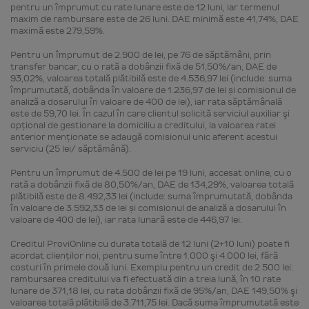
pentru un împrumut cu rate lunare este de 12 luni, iar termenul
maxim de rambursare este de 26 luni. DAE minimă este 41,74%, DAE
maximă este 279,59%.
Pentru un împrumut de 2.900 de lei, pe 76 de săptămâni, prin
transfer bancar, cu o rată a dobânzii fixă de 51,50%/an, DAE de
93,02%, valoarea totală plătibilă este de 4.536,97 lei (include: suma
împrumutată, dobânda în valoare de 1.236,97 de lei și comisionul de
analiză a dosarului în valoare de 400 de lei), iar rata săptămânală
este de 59,70 lei. În cazul în care clientul solicită serviciul auxiliar şi
opţional de gestionare la domiciliu a creditului, la valoarea ratei
anterior menţionate se adaugă comisionul unic aferent acestui
serviciu (25 lei/ săptămână).
Pentru un împrumut de 4.500 de lei pe 19 luni, accesat online, cu o
rată a dobânzii fixă de 80,50%/an, DAE de 134,29%, valoarea totală
plătibilă este de 8.492,33 lei (include: suma împrumutată, dobânda
în valoare de 3.592,33 de lei și comisionul de analiză a dosarului în
valoare de 400 de lei), iar rata lunară este de 446,97 lei.
Creditul ProviOnline cu durata totală de 12 luni (2+10 luni) poate fi
acordat clienţilor noi, pentru sume între 1.000 şi 4.000 lei, fără
costuri în primele două luni. Exemplu pentru un credit de 2.500 lei:
rambursarea creditului va fi efectuată din a treia lună, în 10 rate
lunare de 371,18 lei, cu rata dobânzii fixă de 95%/an, DAE 149,50% şi
valoarea totală plătibilă de 3.711,75 lei. Dacă suma împrumutată este