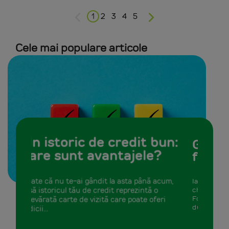
1
2
3
4
5
Cele mai populare articole
Gesturi simple, pentru
facturi mai mici
Iată 7 recomandări care te pot ajuta să reduci
cheltuielile pentru întreţinere și utilităţi:
Folosește apa în mod chibzuit Alege să faci un
duș în loc...