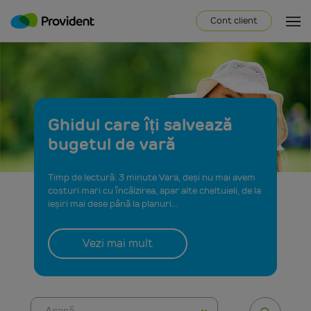
Cont client
Ghidul care îți salvează
bugetul de vară
Timp de lectură: 3 minute Vara, deși nu mai avem
costuri mari cu încălzirea, apar alte cheltuieli, de la
ieșiri mai dese până la planuri...
Vezi mai mult
Acasă