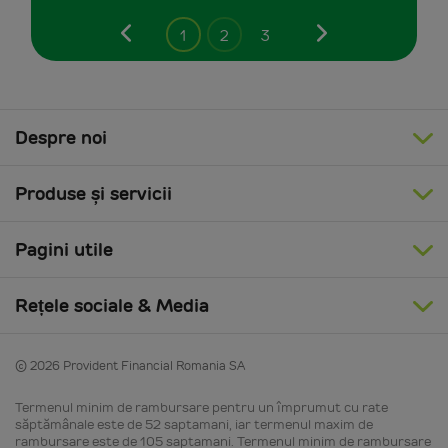
1
2
3
Poprzedni
Następny
Despre noi
Produse și servicii
Pagini utile
Rețele sociale & Media
© 2026 Provident Financial Romania SA
Termenul minim de rambursare pentru un împrumut cu rate
săptămânale este de 52 saptamani, iar termenul maxim de
rambursare este de 105 saptamani. Termenul minim de rambursare