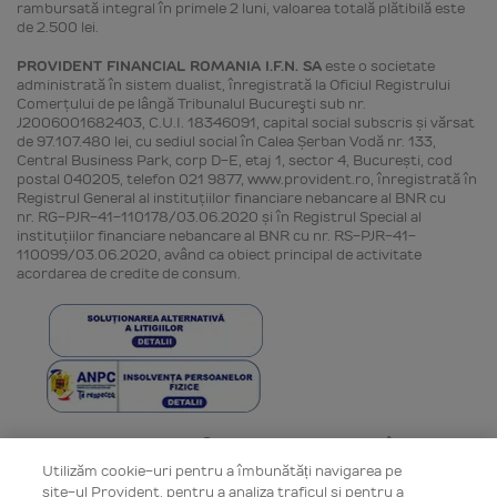
rambursată integral în primele 2 luni, valoarea totală plătibilă este
de 2.500 lei.
PROVIDENT FINANCIAL ROMANIA I.F.N. SA
este o societate
administrată în sistem dualist, înregistrată la Oficiul Registrului
Comerţului de pe lângă Tribunalul Bucureşti sub nr.
J2006001682403, C.U.I. 18346091, capital social subscris și vărsat
de 97.107.480 lei, cu sediul social în Calea Șerban Vodă nr. 133,
Central Business Park, corp D-E, etaj 1, sector 4, București, cod
postal 040205, telefon 021 9877, www.provident.ro, înregistrată în
Registrul General al instituţiilor financiare nebancare al BNR cu
nr. RG-PJR-41-110178/03.06.2020 și în Registrul Special al
instituţiilor financiare nebancare al BNR cu nr. RS-PJR-41-
110099/03.06.2020, având ca obiect principal de activitate
acordarea de credite de consum.
Toate drepturile rezervate © Provident Financial România 2006 -
2026
Utilizăm cookie-uri pentru a îmbunătăți navigarea pe
site-ul Provident, pentru a analiza traficul și pentru a