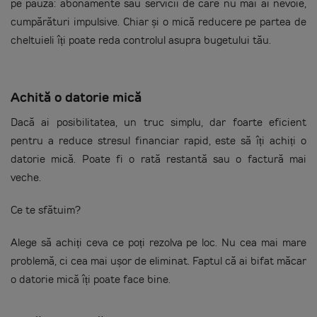
pe pauză: abonamente sau servicii de care nu mai ai nevoie,
cumpărături impulsive. Chiar și o mică reducere pe partea de
cheltuieli îți poate reda controlul asupra bugetului tău.
Achită o datorie mică
Dacă ai posibilitatea, un truc simplu, dar foarte eficient
pentru a reduce stresul financiar rapid, este să îți achiți o
datorie mică. Poate fi o rată restantă sau o factură mai
veche.
Ce te sfătuim?
Alege să achiți ceva ce poți rezolva pe loc. Nu cea mai mare
problemă, ci cea mai ușor de eliminat. Faptul că ai bifat măcar
o datorie mică îți poate face bine.