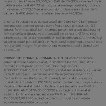
rată a dobânzii fixă de 80,50%/an, DAE de 134,29%, valoarea totală
plătibilă este de 8.492,33 lei (include: suma împrumutată, dobânda
în valoare de 3.592,33 de lei și comisionul de analiză a dosarului în
valoare de 400 de lei), iar rata lunară este de 446,97 lei.
Creditul ProviOnline cu durata totală de 12 luni (2+10 luni) poate fi
acordat clienţilor noi, pentru sume între 1.000 şi 4.000 lei, fără
costuri în primele două luni. Exemplu pentru un credit de 2.500 lei:
rambursarea creditului va fi efectuată din a treia lună, în 10 rate
lunare de 371,18 lei, cu rata dobânzii fixă de 95%/an, DAE 149,50% şi
valoarea totală plătibilă de 3.711,75 lei. Dacă suma împrumutată este
rambursată integral în primele 2 luni, valoarea totală plătibilă este
de 2.500 lei.
PROVIDENT FINANCIAL ROMANIA I.F.N. SA
este o societate
administrată în sistem dualist, înregistrată la Oficiul Registrului
Comerţului de pe lângă Tribunalul Bucureşti sub nr.
J2006001682403, C.U.I. 18346091, capital social subscris și vărsat
de 97.107.480 lei, cu sediul social în Calea Șerban Vodă nr. 133,
Central Business Park, corp D-E, etaj 1, sector 4, București, cod
postal 040205, telefon 021 9877, www.provident.ro, înregistrată în
Registrul General al instituţiilor financiare nebancare al BNR cu
nr. RG-PJR-41-110178/03.06.2020 și în Registrul Special al
instituţiilor financiare nebancare al BNR cu nr. RS-PJR-41-
110099/03.06.2020, având ca obiect principal de activitate
acordarea de credite de consum.