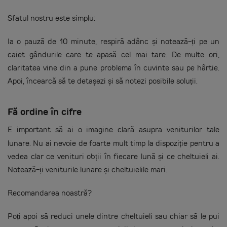
Sfatul nostru este simplu:
Ia o pauză de 10 minute, respiră adânc și notează-ți pe un
caiet gândurile care te apasă cel mai tare. De multe ori,
claritatea vine din a pune problema în cuvinte sau pe hârtie.
Apoi, încearcă să te detașezi și să notezi posibile soluții.
Fă ordine în cifre
E important să ai o imagine clară asupra veniturilor tale
lunare. Nu ai nevoie de foarte mult timp la dispoziție pentru a
vedea clar ce venituri obții în fiecare lună și ce cheltuieli ai.
Notează-ți veniturile lunare și cheltuielile mari.
Recomandarea noastră?
Poți apoi să reduci unele dintre cheltuieli sau chiar să le pui