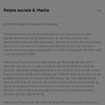
Rețele sociale & Media
© 2026 Provident Financial Romania SA
Termenul minim de rambursare pentru un împrumut cu rate
săptămânale este de 52 saptamani, iar termenul maxim de
rambursare este de 105 saptamani. Termenul minim de rambursare
pentru un împrumut cu rate lunare este de 12 luni, iar termenul
maxim de rambursare este de 26 luni. DAE minimă este 41,74%, DAE
maximă este 279,59%.
Pentru un împrumut de 2.900 de lei, pe 76 de săptămâni, prin
transfer bancar, cu o rată a dobânzii fixă de 51,50%/an, DAE de
93,02%, valoarea totală plătibilă este de 4.536,97 lei (include: suma
împrumutată, dobânda în valoare de 1.236,97 de lei și comisionul de
analiză a dosarului în valoare de 400 de lei), iar rata săptămânală
este de 59,70 lei. În cazul în care clientul solicită serviciul auxiliar şi
opţional de gestionare la domiciliu a creditului, la valoarea ratei
anterior menţionate se adaugă comisionul unic aferent acestui
serviciu (25 lei/ săptămână).
Pentru un împrumut de 4.500 de lei pe 19 luni, accesat online, cu o