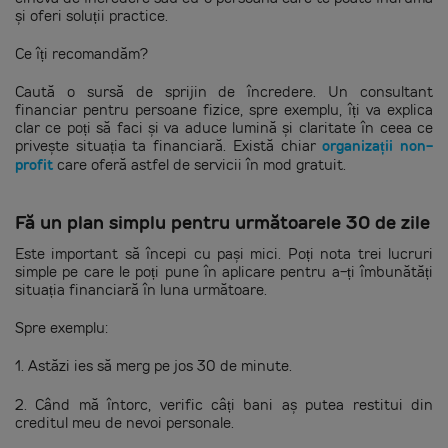
și oferi soluții practice.
Ce îți recomandăm?
Caută o sursă de sprijin de încredere. Un consultant
financiar pentru persoane fizice, spre exemplu, îți va explica
clar ce poți să faci și va aduce lumină și claritate în ceea ce
privește situația ta financiară. Există chiar
organizații non-
profit
care oferă astfel de servicii în mod gratuit.
Fă un plan simplu pentru următoarele 30 de zile
Este important să începi cu pași mici. Poți nota trei lucruri
simple pe care le poți pune în aplicare pentru a-ți îmbunătăți
situația financiară în luna următoare.
Spre exemplu:
1. Astăzi ies să merg pe jos 30 de minute.
2. Când mă întorc, verific câți bani aș putea restitui din
creditul meu de nevoi personale.