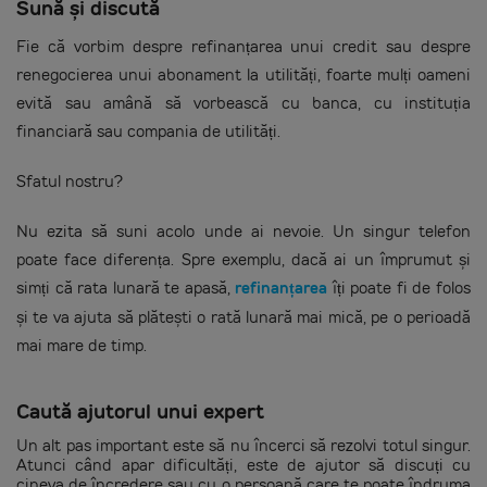
Sună și discută
Fie că vorbim despre refinanțarea unui credit sau despre
renegocierea unui abonament la utilități, foarte mulți oameni
evită sau amână să vorbească cu banca, cu instituția
financiară sau compania de utilități.
Sfatul nostru?
Nu ezita să suni acolo unde ai nevoie. Un singur telefon
poate face diferența. Spre exemplu, dacă ai un împrumut și
simți că rata lunară te apasă,
refinanțarea
îți poate fi de folos
și te va ajuta să plătești o rată lunară mai mică, pe o perioadă
mai mare de timp.
Caută ajutorul unui expert
Un alt pas important este să nu încerci să rezolvi totul singur.
Atunci când apar dificultăți, este de ajutor să discuți cu
cineva de încredere sau cu o persoană care te poate îndruma